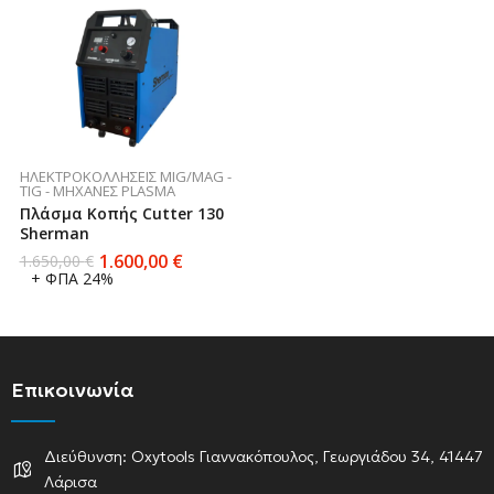
ΗΛΕΚΤΡΟΚΟΛΛΉΣΕΙΣ MIG/MAG -
TIG - ΜΗΧΑΝΈΣ PLASMA
Πλάσμα Κοπής Cutter 130
Sherman
1.600,00
€
1.650,00
€
+ ΦΠΑ 24%
Επικοινωνία
Διεύθυνση: Oxytools Γιαννακόπουλος, Γεωργιάδου 34, 41447
Λάρισα