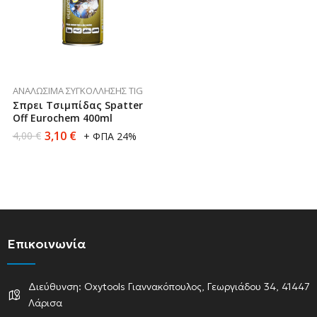
ΑΝΑΛΏΣΙΜΑ ΣΥΓΚΌΛΛΗΣΗΣ TIG
Σπρει Τσιμπίδας Spatter
Off Eurochem 400ml
3,10
€
4,00
€
+ ΦΠΑ 24%
Επικοινωνία
Διεύθυνση: Oxytools Γιαννακόπουλος, Γεωργιάδου 34, 41447
Λάρισα