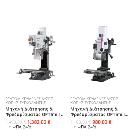
ΕΞΑΤΟΜΙΚΕΥΜΈΝΕΣ ΛΎΣΕΙΣ
ΕΞΑΤΟΜΙΚΕΥΜΈΝΕΣ ΛΎΣΕΙΣ
ΚΟΠΉΣ-ΣΥΓΚΌΛΛΗΣΗΣ
ΚΟΠΉΣ-ΣΥΓΚΌΛΛΗΣΗΣ
Μηχανή Διάτρησης &
Μηχανή Διάτρησης &
Φρεζαρίσματος OPTImill BF
Φρεζαρίσματος OPTimill
20Vario
MH 15V
1.382,00
€
980,00
€
1.490,00
€
1.100,00
€
+ ΦΠΑ 24%
+ ΦΠΑ 24%