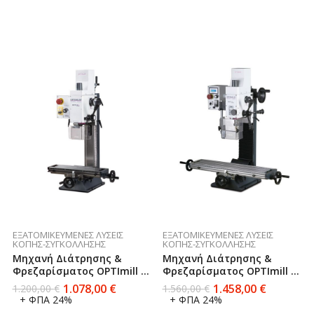
ΕΞΑΤΟΜΙΚΕΥΜΈΝΕΣ ΛΎΣΕΙΣ
ΕΞΑΤΟΜΙΚΕΥΜΈΝΕΣ ΛΎΣΕΙΣ
ΚΟΠΉΣ-ΣΥΓΚΌΛΛΗΣΗΣ
ΚΟΠΉΣ-ΣΥΓΚΌΛΛΗΣΗΣ
Μηχανή Διάτρησης &
Μηχανή Διάτρησης &
Φρεζαρίσματος OPTImill BF
Φρεζαρίσματος OPTImill BF
16Vario
20LVario
1.078,00
€
1.458,00
€
1.200,00
€
1.560,00
€
+ ΦΠΑ 24%
+ ΦΠΑ 24%