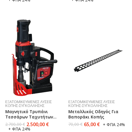
ΕΞΑΤΟΜΙΚΕΥΜΈΝΕΣ ΛΎΣΕΙΣ
ΕΞΑΤΟΜΙΚΕΥΜΈΝΕΣ ΛΎΣΕΙΣ
ΚΟΠΉΣ-ΣΥΓΚΌΛΛΗΣΗΣ
ΚΟΠΉΣ-ΣΥΓΚΌΛΛΗΣΗΣ
Μαγνητικό Τρυπάνι
Μεταλλικός Oδηγός Για
Τεσσάρων Ταχυτήτων
Βαποράκι Kοπής
Promotech PRO-102 (made
2.500,00
€
65,00
€
2.700,00
€
70,00
€
+ ΦΠΑ 24%
In Poland)
+ ΦΠΑ 24%