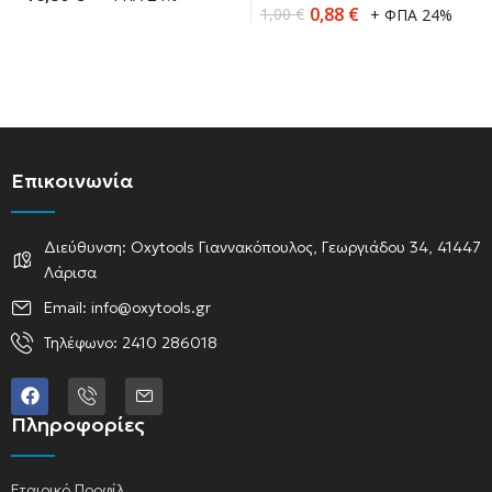
0,88
€
1,00
€
+ ΦΠΑ 24%
Επικοινωνία
Διεύθυνση: Oxytools Γιαννακόπουλος, Γεωργιάδου 34, 41447
Λάρισα
Email: info@oxytools.gr
Τηλέφωνο: 2410 286018
Πληροφορίες
Εταιρικό Προφίλ