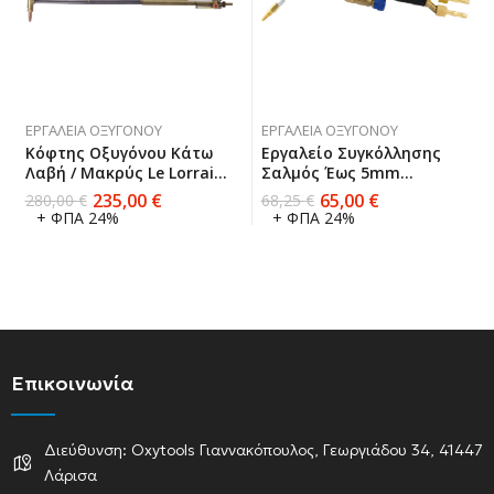
ΕΡΓΑΛΕΊΑ ΟΞΥΓΌΝΟΥ
ΕΡΓΑΛΕΊΑ ΟΞΥΓΌΝΟΥ
Κόφτης Οξυγόνου Κάτω
Εργαλείο Συγκόλλησης
Λαβή / Μακρύς Le Lorrain
Σαλμός Έως 5mm
Made In France
Mestriner Μade In Italy
235,00
€
65,00
€
280,00
€
68,25
€
+ ΦΠΑ 24%
+ ΦΠΑ 24%
Επικοινωνία
Διεύθυνση: Oxytools Γιαννακόπουλος, Γεωργιάδου 34, 41447
Λάρισα