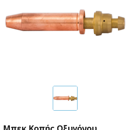
Μπεκ Κοπής Οξυγόνου