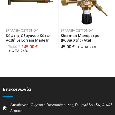
ΕΡΓΑΛΕΊΑ ΟΞΥΓΌΝΟΥ
ΕΡΓΑΛΕΊΑ ΟΞΥΓΌΝΟΥ
Κόφτης Οξυγόνου Κάτω
Sherman Μανόμετρο
Λαβή Le Lorrain Made In
(Ρυθμιστής) Atal
France 202400
145,00
€
45,00
€
170,00
€
+ ΦΠΑ 24%
+ ΦΠΑ 24%
Επικοινωνία
Διεύθυνση: Oxytools Γιαννακόπουλος, Γεωργιάδου 34, 41447
Λάρισα