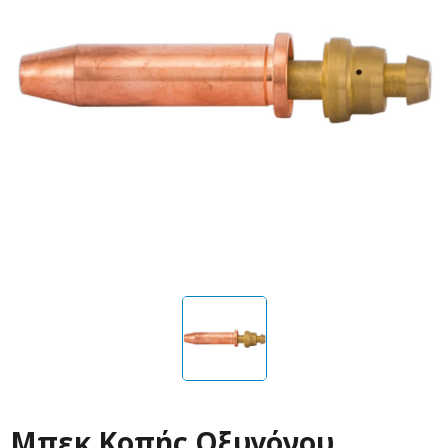
Μπεκ Κοπής Οξυγόνου