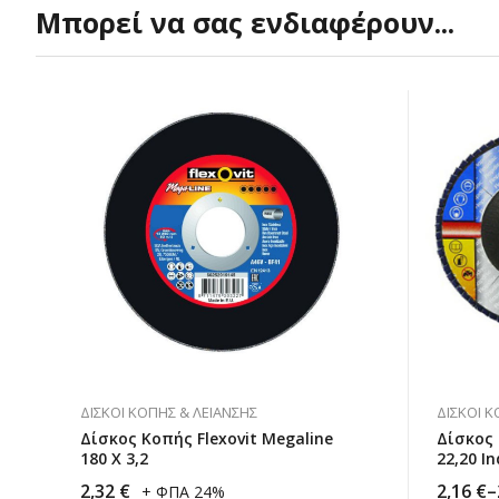
Μπορεί να σας ενδιαφέρουν...
ΔΊΣΚΟΙ ΚΟΠΉΣ & ΛΕΊΑΝΣΗΣ
ΔΊΣΚΟΙ Κ
Δίσκος Κοπής Flexovit Megaline
Δίσκος Fl
180 X 3,2
22,20 In
2,32
€
2,16
€
–
+ ΦΠΑ 24%