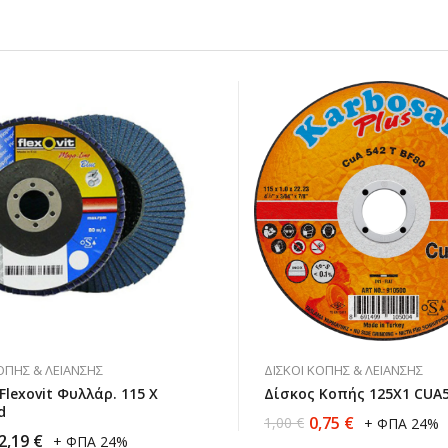
ΟΠΉΣ & ΛΕΊΑΝΣΗΣ
ΔΊΣΚΟΙ ΚΟΠΉΣ & ΛΕΊΑΝΣΗΣ
exovit Φυλλάρ. 115 Χ
Δίσκος Κοπής 125X1 CUA
d
0,75
€
1,00
€
+ ΦΠΑ 24%
2,19
€
+ ΦΠΑ 24%