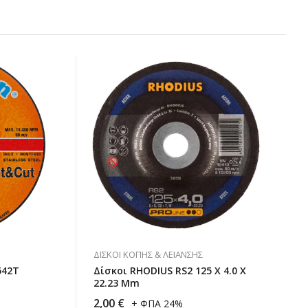
ΔΊΣΚΟΙ ΚΟΠΉΣ & ΛΕΊΑΝΣΗΣ
542T
Δίσκοι RHODIUS RS2 125 X 4.0 X
22.23 Mm
2,00
€
+ ΦΠΑ 24%