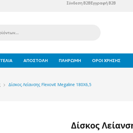
Σύνδεση B2B
Εγγραφή B2B
ΓΕΛΊΑ
ΑΠΟΣΤΟΛΉ
ΠΛΗΡΩΜΉ
ΌΡΟΙ ΧΡΉΣΗΣ
ς
Δίσκος Λείανσης Flexovit Megaline 180X6,5
Δίσκος Λείανση