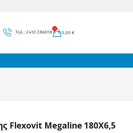
0
Τηλ.: 2410 286018
0,00
€
ς Flexovit Megaline 180X6,5