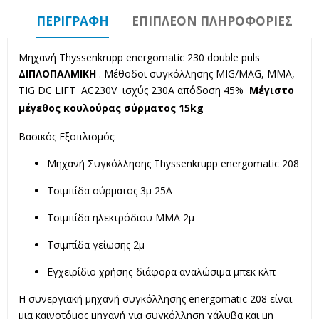
ΠΕΡΙΓΡΑΦΉ
ΕΠΙΠΛΈΟΝ ΠΛΗΡΟΦΟΡΊΕΣ
Μηχανή Τhyssenkrupp energomatic 230 double puls
ΔΙΠΛΟΠΑΛΜΙΚΗ
. Μέθοδοι συγκόλλησης MIG/MAG, MMA,
TIG DC LIFT AC230V ισχύς 230Α απόδοση 45%
Μέγιστο
μέγεθος κουλούρας σύρματος 15kg
Βασικός Εξοπλισμός:
Μηχανή Συγκόλλησης Τhyssenkrupp energomatic 208
Τσιμπίδα σύρματος 3μ 25Α
Τσιμπίδα ηλεκτρόδιου ΜΜΑ 2μ
Τσιμπίδα γείωσης 2μ
Εγχειρίδιο χρήσης-διάφορα αναλώσιμα μπεκ κλπ
Η συνεργιακή μηχανή συγκόλλησης energomatic 208 είναι
μια καινοτόμος μηχανή για συγκόλληση χάλυβα και μη