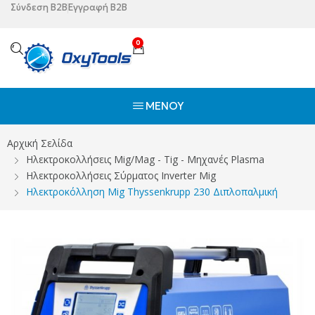
Σύνδεση B2B
Εγγραφή B2B
0
ΜΕΝΟΎ
Αρχική Σελίδα
Ηλεκτροκολλήσεις Mig/Mag - Tig - Μηχανές Plasma
Ηλεκτροκολλήσεις Σύρματος Ιnverter Mig
Ηλεκτροκόλληση Mig Thyssenkrupp 230 Διπλοπαλμική