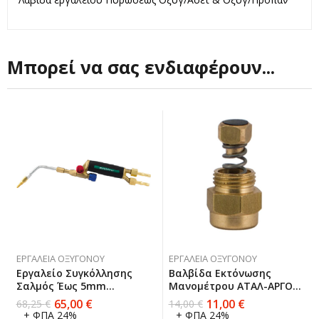
Μπορεί να σας ενδιαφέρουν...
ΕΡΓΑΛΕΊΑ ΟΞΥΓΌΝΟΥ
ΕΡΓΑΛΕΊΑ ΟΞΥΓΌΝΟΥ
Εργαλείο Συγκόλλησης
Βαλβίδα Εκτόνωσης
Σαλμός Έως 5mm
Μανομέτρου ΑΤΑΛ-ΑΡΓΟΝ
Mestriner Μade In Italy
Mestriner
65,00
€
11,00
€
68,25
€
14,00
€
+ ΦΠΑ 24%
+ ΦΠΑ 24%