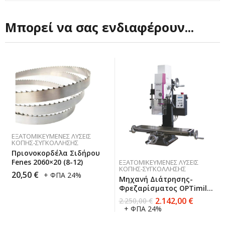
Μπορεί να σας ενδιαφέρουν...
ΕΞΑΤΟΜΙΚΕΥΜΈΝΕΣ ΛΎΣΕΙΣ
ΚΟΠΉΣ-ΣΥΓΚΌΛΛΗΣΗΣ
Πριονοκορδέλα Σιδήρου
Fenes 2060×20 (8-12)
ΕΞΑΤΟΜΙΚΕΥΜΈΝΕΣ ΛΎΣΕΙΣ
ΚΟΠΉΣ-ΣΥΓΚΌΛΛΗΣΗΣ
20,50
€
+ ΦΠΑ 24%
Μηχανή Διάτρησης-
Φρεζαρίσματος OPTimill
MH 22V
2.142,00
€
2.250,00
€
+ ΦΠΑ 24%