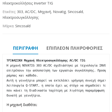
Ηλεκτροκολλήσεις Ιnverter TIG
Ετικέτες:
303
,
AC/DC
,
Mηχανή
,
Novatig
,
Sincosald
,
Ηλεκτροσυγκόλλησης
Μάρκα:
Sincosald
ΠΕΡΙΓΡΑΦΉ
ΕΠΙΠΛΈΟΝ ΠΛΗΡΟΦΟΡΊΕΣ
ΤΡΙΦΑΣΙΚΗ Μηχανή Ηλεκτροσυγκόλλησης AC/DC TIG
Η μηχανή NOVATIG 303 AC/DC σχεδιάστηκε με τεχνολογία INVERTE
επιτρέπουν την απλοποίηση των εργασιών συγκόλλησης. Προσφέρε
ράμπας και κάθοδο.

Αυτή η γεννήτρια μπορεί να εκτελέσει γρήγορη συνεχή σημειακή
λειτουργία Q-START, η οποία έχει ως στόχο να σημαδεύει τα κο
που κάνει τη διαδικασία ταχύτερη με λιγότερη παραμόρφωση των
δυνατή με γεννήτρια.
Η μηχανή διαθέτει: