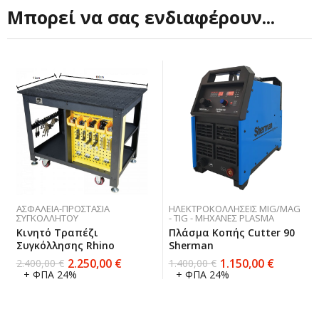
Μπορεί να σας ενδιαφέρουν...
ΑΣΦΆΛΕΙΑ-ΠΡΟΣΤΑΣΊΑ
ΗΛΕΚΤΡΟΚΟΛΛΉΣΕΙΣ MIG/MAG
ΣΥΓΚΟΛΛΗΤΟΎ
- TIG - ΜΗΧΑΝΈΣ PLASMA
Κινητό Τραπέζι
Πλάσμα Κοπής Cutter 90
Συγκόλλησης Rhino
Sherman
2.250,00
€
1.150,00
€
2.400,00
€
1.400,00
€
+ ΦΠΑ 24%
+ ΦΠΑ 24%