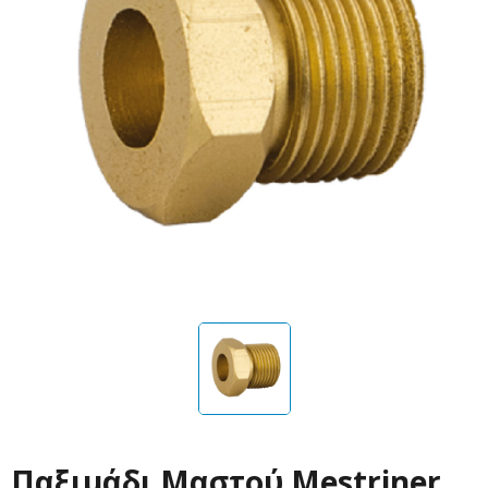
Παξιμάδι Μαστού Mestriner