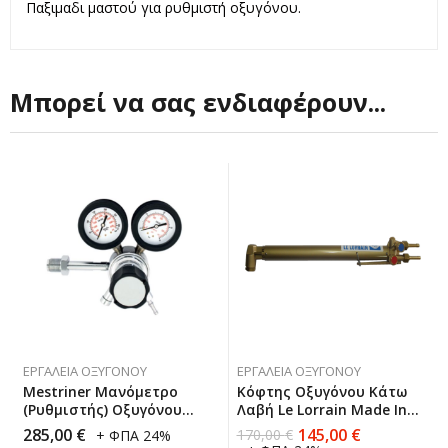
Παξιμαδι μαστού για ρυθμιστή οξυγόνου.
Μπορεί να σας ενδιαφέρουν...
ΕΡΓΑΛΕΊΑ ΟΞΥΓΌΝΟΥ
ΕΡΓΑΛΕΊΑ ΟΞΥΓΌΝΟΥ
Mestriner Μανόμετρο
Κόφτης Οξυγόνου Κάτω
(Ρυθμιστής) Οξυγόνου
Λαβή Le Lorrain Made In
Ψηλής Παροχής Made In
France 202400
285,00
€
145,00
€
170,00
€
+ ΦΠΑ 24%
Italy