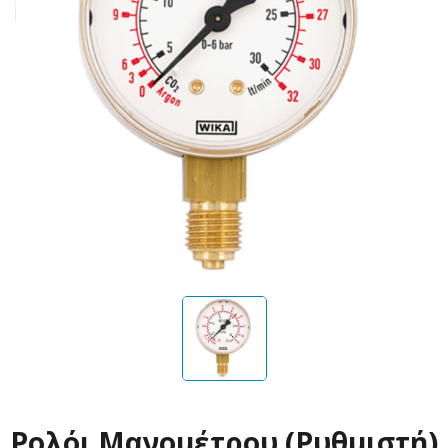
Ρολόι Μανομέτρου (Ρυθμιστή)