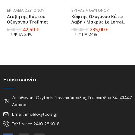
ΕΡΓΑΛΕΊΑ ΟΞΥΓΌΝΟΥ
ΕΡΓΑΛΕΊΑ ΟΞΥΓΌΝΟΥ
Διαβήτης Κόφτου
Κόφτης Οξυγόνου Κάτω
Οξυγόνου Trafimet
Λαβή / Μακρύς Le Lorrain
Made In France
42,50
€
235,00
€
60,00
€
280,00
€
+ ΦΠΑ 24%
+ ΦΠΑ 24%
Επικοινωνία
Διεύθυνση: Oxytools Γιαννακόπουλος, Γεωργιάδου 34, 41447
Λάρισα
Email: info@oxytools.gr
Τηλέφωνο: 2410 286018