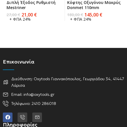
Διπλή Έξοδος Ρυθμιστή
Κόφτης Οξυγόνου Μακρύς
Mestriner
Donmet 110mm
21,00
€
145,00
€
27,00
€
180,00
€
+ ΦΠΑ 24%
+ ΦΠΑ 24%
Επικοινωνία
Διεύθυνση: Oxytools Γιαννακόπουλος, Γεωργιάδου 34, 41447
Λάρισα
Email: info@oxytools.gr
Τηλέφωνο: 2410 286018
Πληροφορίες