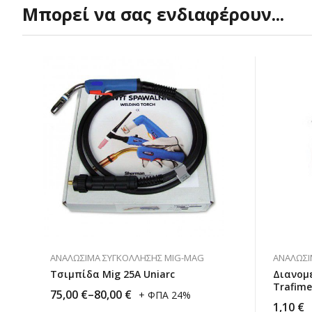
Μπορεί να σας ενδιαφέρουν...
ΑΝΑΛΏΣΙΜΑ ΣΥΓΚΌΛΛΗΣΗΣ MIG-MAG
ΑΝΑΛΏΣΙ
Τσιμπίδα Mig 25Α Uniarc
Διανομ
Trafime
75,00
€
–
80,00
€
+ ΦΠΑ 24%
1,10
€