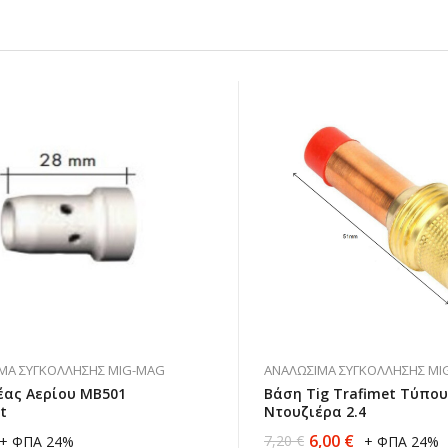
ΜΑ ΣΥΓΚΌΛΛΗΣΗΣ MIG-MAG
ΑΝΑΛΏΣΙΜΑ ΣΥΓΚΌΛΛΗΣΗΣ MI
έας Αερίου ΜΒ501
Βάση Tig Trafimet Τύπου
t
Ντουζιέρα 2.4
6,00
€
7,20
€
+ ΦΠΑ 24%
+ ΦΠΑ 24%