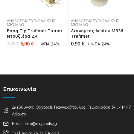
ΑΝΑΛΏΣΙΜΑ ΣΥΓΚΌΛΛΗΣΗΣ
ΑΝΑΛΏΣΙΜΑ ΣΥΓΚΌΛΛΗΣΗΣ
MIG-MAG
MIG-MAG
Βάση Tig Trafimet Τύπου
Διανομέας Αερίου ΜΒ36
Ντουζιέρα 2.4
Trafimet
6,00
€
0,90
€
7,20
€
+ ΦΠΑ 24%
+ ΦΠΑ 24%
Επικοινωνία
Διεύθυνση: Oxytools Γιαννακόπουλος, Γεωργιάδου 34, 41447
Λάρισα
Email: info@oxytools.gr
Τηλέφωνο: 2410 286018