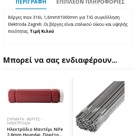
ΠΕΡΙΓΡΑΦΉ
ΕΠΙΠΛΈΟΝ ΠΛΗΡΟΦΟΡΊΕΣ
Βέργες Inox 316L 1,6mmX1000mm για TIG συγκόλληση
Elektroda Zagreb .Οι βέργες είναι ιταλικού οίκου και υψηλής
ποιότητας.
Τιμή Κιλού
Μπορεί να σας ενδιαφέρουν...
ΣΎΡΜΑΤΑ - ΒΈΡΓΕΣ -
ΗΛΕΚΤΡΌΔΙΑ
Ηλεκτρόδιο Μαντέμι NiFe
2,6mm Hyundai. Πακέτο