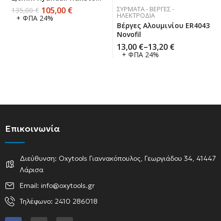
2,5 Κιλών.
ΣΎΡΜΑΤΑ - ΒΈΡΓΕΣ -
105,00
€
135,00
€
ΗΛΕΚΤΡΌΔΙΑ
+ ΦΠΑ 24%
Βέργες Αλουμινίου ER4043
Novofil
13,00
€
–
13,20
€
+ ΦΠΑ 24%
Επικοινωνία
Διεύθυνση: Oxytools Γιαννακόπουλος, Γεωργιάδου 34, 41447
Λάρισα
Email: info@oxytools.gr
Τηλέφωνο: 2410 286018