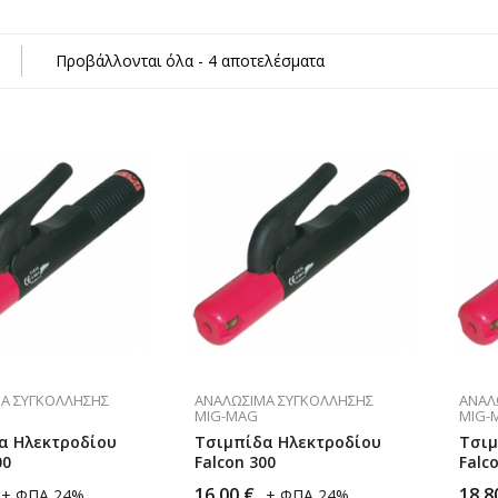
κών Αερίων
Προβάλλονται όλα - 4 αποτελέσματα
η)
σμα
Α ΣΥΓΚΌΛΛΗΣΗΣ
ΑΝΑΛΏΣΙΜΑ ΣΥΓΚΌΛΛΗΣΗΣ
ΑΝΑΛ
MIG-MAG
MIG-
α Ηλεκτροδίου
Τσιμπίδα Ηλεκτροδίου
Τσιμ
00
Falcon 300
Falc
16,00
€
18,8
+ ΦΠΑ 24%
+ ΦΠΑ 24%