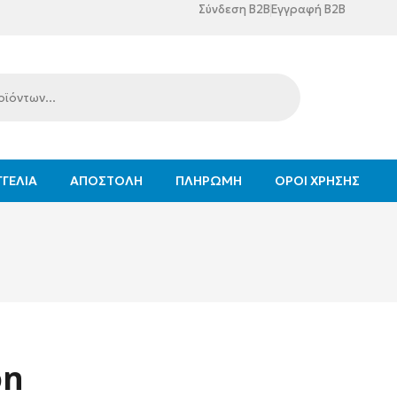
Σύνδεση B2B
Εγγραφή B2B
ΓΕΛΊΑ
ΑΠΟΣΤΟΛΉ
ΠΛΗΡΩΜΉ
ΌΡΟΙ ΧΡΉΣΗΣ
on