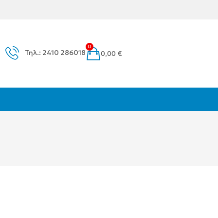
0
Τηλ.: 2410 286018
0,00
€