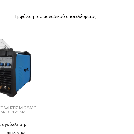
κών Αερίων
Εμφάνιση του μοναδικού αποτελέσματος
η)
σμα
ΟΛΛΉΣΕΙΣ MIG/MAG
ΗΧΑΝΈΣ PLASMA
συγκόλληση
 TIG 202p
+ ΦΠΑ 24%