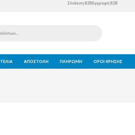
Σύνδεση B2B
Εγγραφή B2B
ΓΕΛΊΑ
ΑΠΟΣΤΟΛΉ
ΠΛΗΡΩΜΉ
ΌΡΟΙ ΧΡΉΣΗΣ