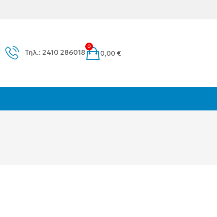
0
Τηλ.: 2410 286018
0,00
€