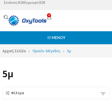
Σύνδεση B2B
Εγγραφή B2B
0
ΜΕΝΟΎ
Αρχική Σελίδα
Προϊόν Μέγεθος
5μ
5μ
Φίλτρα