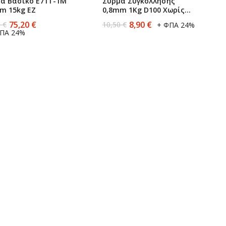
α Βασικό Ε71Τ-1Μ
Σύρμα Συγκόλλησης
m 15kg EZ
0,8mm 1Kg D100 Χωρίς
Αέριο Sherman
75,20
€
8,90
€
0
€
10,50
€
+ ΦΠΑ 24%
ΠΑ 24%