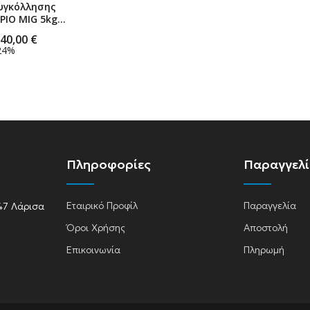
υγκόλλησης
ΡΙΟ MIG 5kg
 Γερμανίας
40,00
€
24%
Πληροφορίες
Παραγγελ
Εταιρικό Προφίλ
Παραγγελία
47 Λάρισα
Όροι Χρήσης
Αποστολή
Επικοινωνία
Πληρωμή