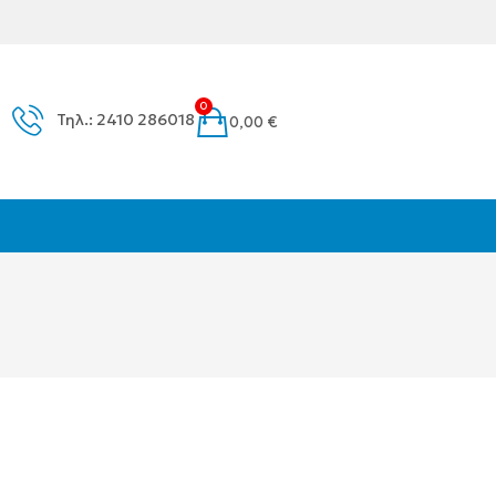
0
Τηλ.: 2410 286018
0,00
€