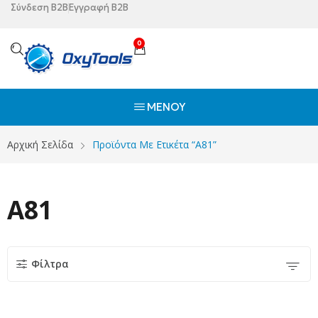
Σύνδεση B2B
Εγγραφή B2B
0
ΜΕΝΟΎ
Αρχική Σελίδα
Προϊόντα Με Ετικέτα “A81”
A81
Φίλτρα