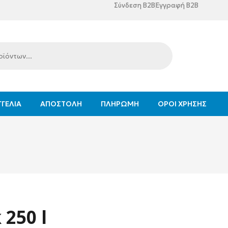
Σύνδεση B2B
Εγγραφή B2B
ΓΕΛΊΑ
ΑΠΟΣΤΟΛΉ
ΠΛΗΡΩΜΉ
ΌΡΟΙ ΧΡΉΣΗΣ
 250 l