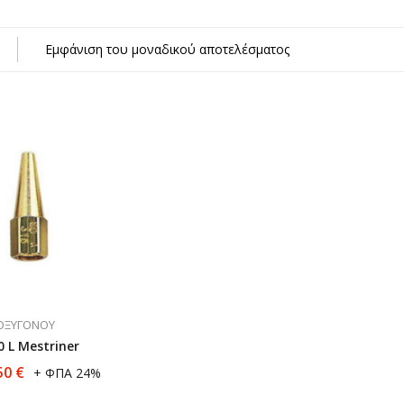
κών Αερίων
Εμφάνιση του μοναδικού αποτελέσματος
η)
σμα
 ΟΞΥΓΌΝΟΥ
 L Mestriner
50
€
+ ΦΠΑ 24%