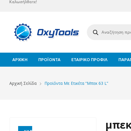
Καλωσήλθατε!
ΑΡΧΙΚΉ
ΠΡΟΪΌΝΤΑ
ΕΤΑΙΡΙΚΌ ΠΡΟΦΊΛ
ΠΑΡΑΓ
Αρχική Σελίδα
Προϊόντα Με Ετικέτα “μπεκ 63 L”
μπεκ