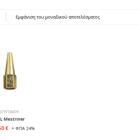
κών Αερίων
Εμφάνιση του μοναδικού αποτελέσματος
η)
σμα
 ΟΞΥΓΌΝΟΥ
L Mestriner
50
€
+ ΦΠΑ 24%