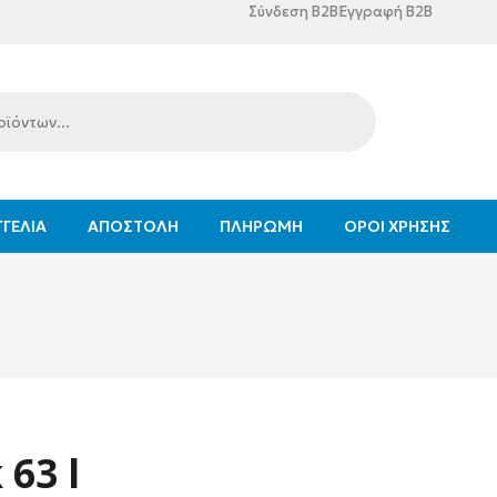
Σύνδεση B2B
Εγγραφή B2B
ΓΕΛΊΑ
ΑΠΟΣΤΟΛΉ
ΠΛΗΡΩΜΉ
ΌΡΟΙ ΧΡΉΣΗΣ
 63 l