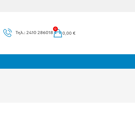
0
Τηλ.: 2410 286018
0,00
€