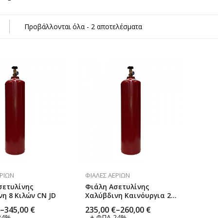
κών Αερίων
Προβάλλονται όλα - 2 αποτελέσματα
η)
σμα
ΕΡΊΩΝ
ΦΙΆΛΕΣ ΑΕΡΊΩΝ
σετυλίνης
Φιάλη Ασετυλίνης
η 8 Κιλών CN JD
Χαλύβδινη Καινόυργια 2
Κιλών Mini
–
345,00
€
235,00
€
–
260,00
€
24%
+ ΦΠΑ 24%