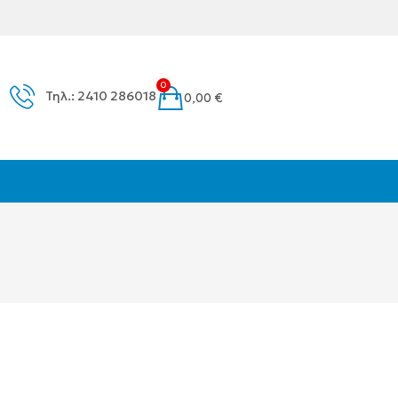
0
Τηλ.: 2410 286018
0,00
€