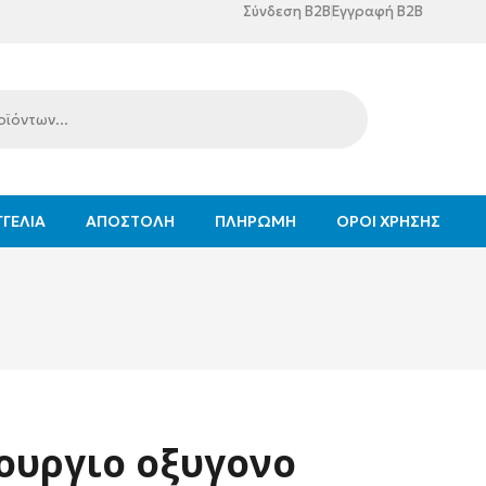
Σύνδεση B2B
Εγγραφή B2B
ΓΕΛΊΑ
ΑΠΟΣΤΟΛΉ
ΠΛΗΡΩΜΉ
ΌΡΟΙ ΧΡΉΣΗΣ
ουργιο οξυγονο