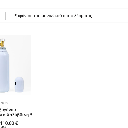
κών Αερίων
Εμφάνιση του μοναδικού αποτελέσματος
η)
σμα
ΕΡΊΩΝ
ξυγόνου
για Χαλύβδινη 5L
N JD
110,00
€
24%