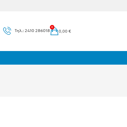
0
Τηλ.: 2410 286018
0,00
€