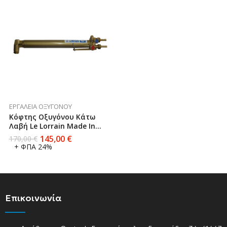
ΕΡΓΑΛΕΊΑ ΟΞΥΓΌΝΟΥ
Κόφτης Οξυγόνου Κάτω
Λαβή Le Lorrain Made In
France 202400
145,00
€
170,00
€
+ ΦΠΑ 24%
Επικοινωνία