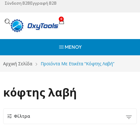
Σύνδεση B2B
Εγγραφή B2B
0
ΜΕΝΟΎ
Αρχική Σελίδα
Προϊόντα Με Ετικέτα “κόφτης Λαβή”
κόφτης λαβή
Φίλτρα