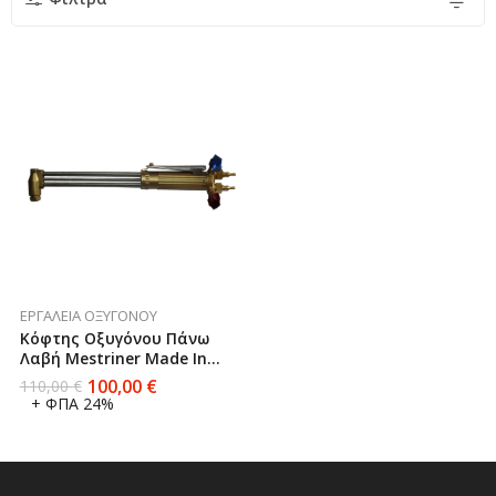
ΕΡΓΑΛΕΊΑ ΟΞΥΓΌΝΟΥ
Κόφτης Οξυγόνου Πάνω
Λαβή Mestriner Made In
Italy
100,00
€
110,00
€
+ ΦΠΑ 24%