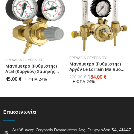
ΕΡΓΑΛΕΊΑ ΟΞΥΓΌΝΟΥ
ΕΡΓΑΛΕΊΑ ΟΞΥΓΌΝΟΥ
Μανόμετρο (Ρυθμιστής)
Μανόμετρο (Ρυθμιστής)
Αργόν Le Lorrain Με Δύο
Atal (Κοργκόν) Χαμηλής
Ροόμετρα
184,00
€
220,00
€
Πίεσης Mestriner Made In
45,00
€
+ ΦΠΑ 24%
+ ΦΠΑ 24%
Italy
Επικοινωνία
Διεύθυνση: Oxytools Γιαννακόπουλος, Γεωργιάδου 34, 41447