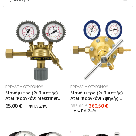
ΕΡΓΑΛΕΊΑ ΟΞΥΓΌΝΟΥ
ΕΡΓΑΛΕΊΑ ΟΞΥΓΌΝΟΥ
Μανόμετρο (Ρυθμιστής)
Μανόμετρο (Ρυθμιστής)
Atal (Κοργκόν) Mestriner
Atal (Κοργκόν) Υψηλής
Made In Italy
Παροχής Mestriner Made In
65,00
€
360,50
€
385,00
€
+ ΦΠΑ 24%
Italy
+ ΦΠΑ 24%