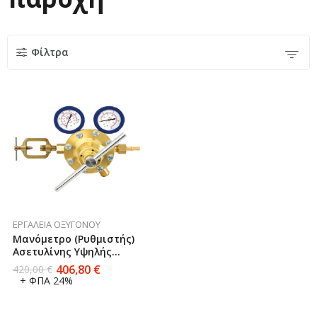
Φίλτρα
ΕΡΓΑΛΕΊΑ ΟΞΥΓΌΝΟΥ
Μανόμετρο (Ρυθμιστής)
Ασετυλίνης Υψηλής
Παροχής Με Σφιγκτήρα
406,80
€
420,00
€
Mestriner Made In Italy
+ ΦΠΑ 24%