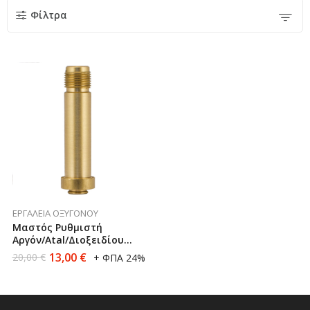
Φίλτρα
ΕΡΓΑΛΕΊΑ ΟΞΥΓΌΝΟΥ
Μαστός Ρυθμιστή
Αργόν/Atal/Διοξειδίου
Mestriner
13,00
€
20,00
€
+ ΦΠΑ 24%