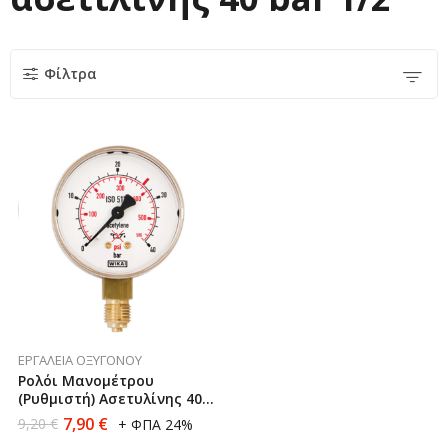
Φίλτρα
ΕΡΓΑΛΕΊΑ ΟΞΥΓΌΝΟΥ
Ρολόι Μανομέτρου
(Ρυθμιστή) Ασετυλίνης 40
Bar 1/2” Mestriner
7,90
€
9,20
€
+ ΦΠΑ 24%