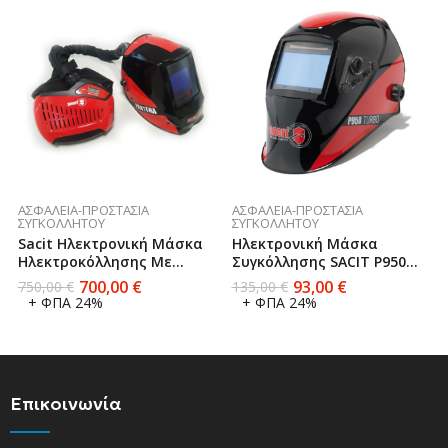
ΑΣΦΆΛΕΙΑ-ΠΡΟΣΤΑΣΊΑ
ΑΣΦΆΛΕΙΑ-ΠΡΟΣΤΑΣΊΑ
ΣΥΓΚΟΛΛΗΤΟΎ
ΣΥΓΚΟΛΛΗΤΟΎ
Sacit Ηλεκτρονική Μάσκα
Ηλεκτρονική Μάσκα
Ηλεκτροκόλλησης Με
Συγκόλλησης SACIT P950
Ενεργό Φίλτρο Αέρα
Turbo
700,00
€
93,00
€
750,00
€
135,00
€
+ ΦΠΑ 24%
+ ΦΠΑ 24%
Επικοινωνία