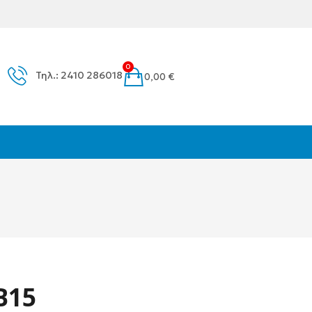
0
Τηλ.: 2410 286018
0,00
€
Β15