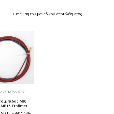
κών Αερίων
Εμφάνιση του μοναδικού αποτελέσματος
η)
σμα
Α ΣΥΓΚΌΛΛΗΣΗΣ
Τσιμπίδας MIG
 ΜΒ15 Trafimet
,90
€
+ ΦΠΑ 24%