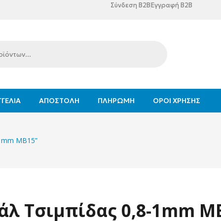
Σύνδεση B2B
Εγγραφή B2B
ΓΕΛΊΑ
ΑΠΟΣΤΟΛΉ
ΠΛΗΡΩΜΉ
ΌΡΟΙ ΧΡΉΣΗΣ
8-1mm ΜΒ15”
άλ Τσιμπίδας 0,8-1mm Μ