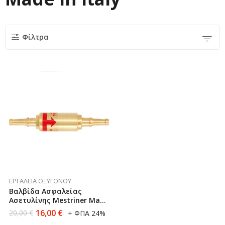
Φίλτρα
ΕΡΓΑΛΕΊΑ ΟΞΥΓΌΝΟΥ
Βαλβίδα Ασφαλείας
Ασετυλίνης Mestriner Made
In Italy
16,00
€
20,00
€
+ ΦΠΑ 24%