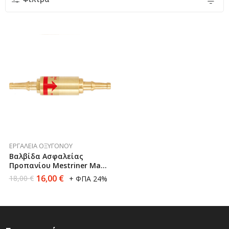
ΕΡΓΑΛΕΊΑ ΟΞΥΓΌΝΟΥ
Βαλβίδα Ασφαλείας
Προπανίου Mestriner Made
In Italy
16,00
€
18,00
€
+ ΦΠΑ 24%